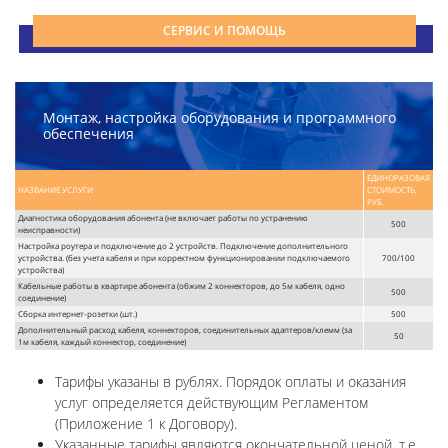
СЕРВИС И ПОМОЩЬ
Монтаж, настройка оборудования и программного
обеспечения
ЕДИНОРАЗОВАЯ
НАЗВАНИЕ УСЛУГИ
СТОИМОСТЬ,
РУБ.
Диагностика оборудования абонента (не включает работы по устранению
500
неисправности)
Настройка роутера и подключение до 2 устройств. Подключение дополнительного
устройства. (без учета кабеля и при корректном функционировании подключаемого
700/100
устройства)
Кабельные работы в квартире абонента (обжим 2 коннекторов, до 5м кабеля, одно
500
соединение)
Сборка интернет-розетки (шт.)
500
Дополнительный расход кабеля, коннекторов, соединительных адаптеров/клемм (за
50
1м кабеля, каждый коннектор, соединение)
Тарифы указаны в рублях. Порядок оплаты и оказания
услуг определяется действующим Регламентом
(Приложение 1 к Договору).
Указанные тарифы являются окончательной ценой, т.е.